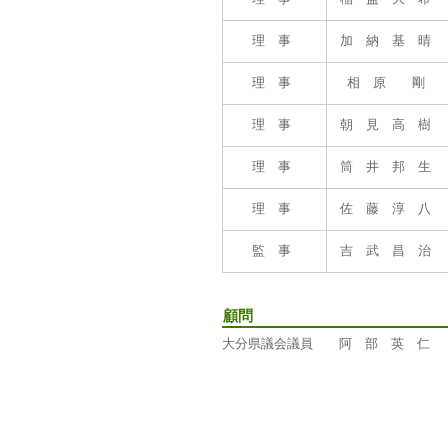
理 事
加 納 基 晴
理 事
相 原 剛
理 事
朝 見 高 樹
理 事
筒 井 邦 生
理 事
佐 藤 淳 八
監 事
吉 武 昌 治
顧問
大分県議会議員 阿 部 英 仁