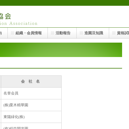
内
組織・会員情報
活動報告
造園豆知識
資格試
会 社 名
名誉会員
(株)栗木精華園
東陽緑化(株)
(有)稲益開楽園