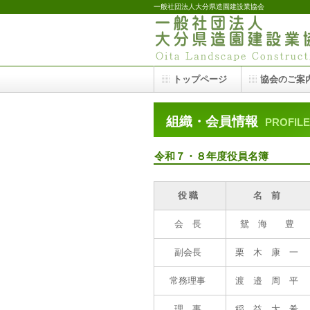
一般社団法人大分県造園建設業協会
トップページ
協会のご案
組織・会員情報
PROFILE
令和７・８年度役員名簿
役 職
名 前
会 長
鴛 海 豊
副会長
栗 木 康 一
常務理事
渡 邉 周 平
理 事
稲 益 大 希