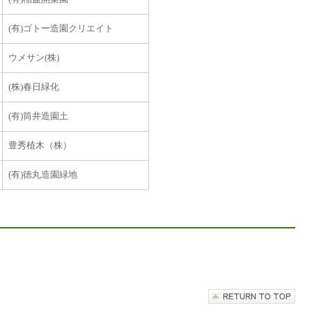
(有)ゴトー造園クリエイト
ウメサン(株)
(株)春日緑化
(有)筒井造園土
豊秀植木（株）
(有)徳丸造園緑地