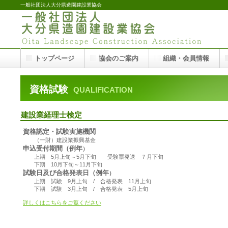
一般社団法人大分県造園建設業協会
トップページ
協会のご案内
組織・会員情報
資格試験
QUALIFICATION
建設業経理士検定
資格認定・試験実施機関
（一財）建設業振興基金
申込受付期間（例年
）
上期 5月上旬～5月下旬 受験票発送 ７月下旬
下期 10月下旬～11月下旬
試験日及び合格発表日（例年
）
上期 試験 9月上旬 / 合格発表 11月上旬
下期 試験 3月上旬 / 合格発表 5月上旬
詳しくはこちらをご覧ください