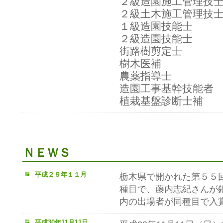
２級造園施工管理技士
２級土木施工管理技士
１級造園技能士
２級造園技能士
街路樹剪定士 
樹木医補 
農薬指導士 
造園工事基幹技能者
植栽基盤診断士補
ＮＥＷＳ
平成２９年１１月
栃木県で開かれた第５５
種目で、藤内志紀さんが
内の出場者が同種目で入
平成30年11月11日