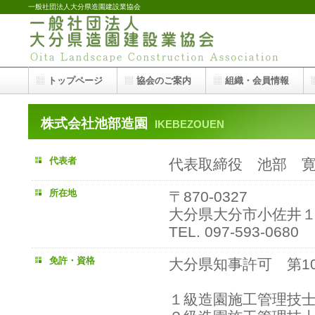
一般社団法人大分県造園建設業協会
トップページ
協会のご案内
組織・会員情報
株式会社池部造園
IKEBEZOUEN
代表者
代表取締役 池
所在地
〒870-0327
大分県大分市小佐井
TEL. 097-593-0680
免許・資格
大分県知事許可 第10
１級造園施工管理技士